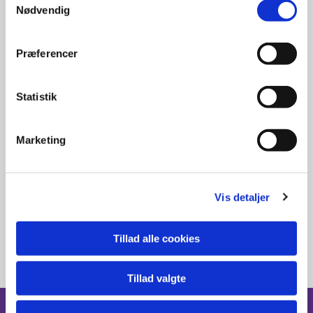
Nødvendig
Reglement for
Præferencer
benyttelse af
Engholmkirken.
Statistik
PDF
Marketing
Vis detaljer
Tillad alle cookies
Tillad valgte