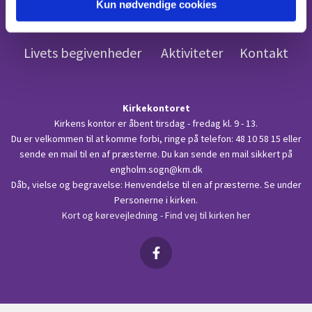
Kun nødvendige cookies
ENGHOLMKIRKEN
Livets begivenheder
Aktiviteter
Kontakt
Kirkekontoret
Kirkens kontor er åbent tirsdag - fredag kl. 9 - 13.
Du er velkommen til at komme forbi, ringe på telefon:
48 10 58 15
eller
sende en mail til en af præsterne. Du kan sende en mail sikkert på
engholm.sogn@km.dk
Dåb, vielse og begravelse: Henvendelse til en af præsterne. Se under
Personerne i kirken.
Kort og kørevejledning - Find vej til kirken her