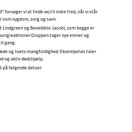
orsøger vi at finde vej til indre fred, når vi står
er som sygdom, sorg og savn.
t Lindgreen og Benedikte Jacobi, som begge er
 sorgreaktioner.Gruppen tager nye emner og
il gang.
glæde og livets mangfoldighed. Eksempelvis taler
ød og aktiv dødshjælp.
6 på følgende datoer: