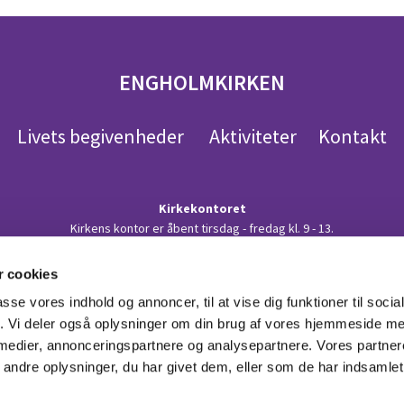
ENGHOLMKIRKEN
Livets begivenheder
Aktiviteter
Kontakt
Kirkekontoret
Kirkens kontor er åbent tirsdag - fredag kl. 9 - 13.
 på telefon:
48 10 58 15
eller sende en mail til en af præsterne. Du kan se
else og begravelse: Henvendelse til en af præsterne. Se under Personerne i
 cookies
Kort og kørevejledning - Find vej til kirken her
passe vores indhold og annoncer, til at vise dig funktioner til soci
fik. Vi deler også oplysninger om din brug af vores hjemmeside m
 medier, annonceringspartnere og analysepartnere. Vores partne
ndre oplysninger, du har givet dem, eller som de har indsamlet 