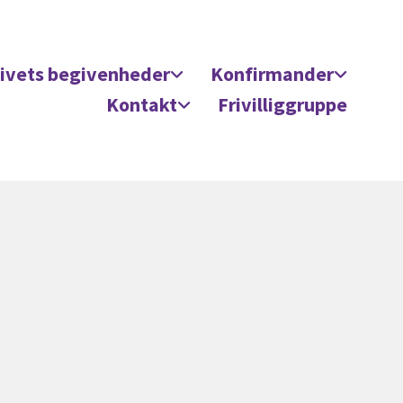
ivets begivenheder
Konfirmander
Kontakt
Frivilliggruppe