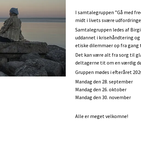
I samtalegruppen ”Gå med fred” f
midt i livets svære udfordring
Samtalegruppen ledes af Birgi
uddannet i krisehåndtering og
etiske dilemmaer op fra gang t
Det kan være alt fra sorg til 
deltagerne tit om en værdig d
Gruppen mødes i efteråret 202
Mandag den 28. september
Mandag den 26. oktober
Mandag den 30. november
Alle er meget velkomne!