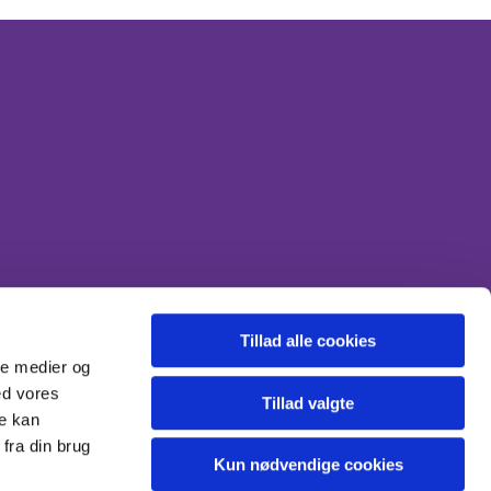
nde en mail sikkert på engholm.sogn@km.dk
 kirken.
Tillad alle cookies
ale medier og
ed vores
Tillad valgte
re kan
fra din brug
Kun nødvendige cookies