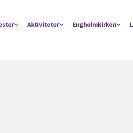
ester
Aktiviteter
Engholmkirken
L