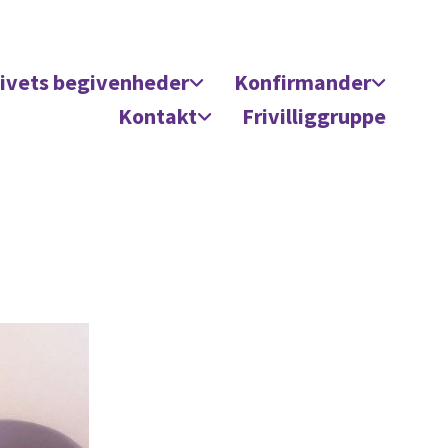
ivets begivenheder
Konfirmander
Kontakt
Frivilliggruppe