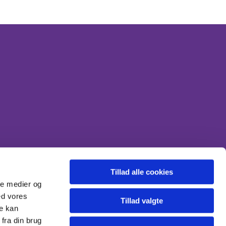
nde en mail sikkert på engholm.sogn@km.dk
 kirken.
Tillad alle cookies
ale medier og
ed vores
Tillad valgte
re kan
fra din brug