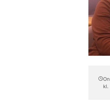
On
kl.