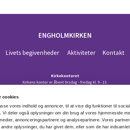
ENGHOLMKIRKEN
Livets begivenheder
Aktiviteter
Kontakt
Kirkekontoret
Kirkens kontor er åbent tirsdag - fredag kl. 9 - 13.
 på telefon:
48 10 58 15
eller sende en mail til en af præsterne. Du kan se
else og begravelse: Henvendelse til en af præsterne. Se under Personerne i
 cookies
Kort og kørevejledning - Find vej til kirken her
passe vores indhold og annoncer, til at vise dig funktioner til soci
fik. Vi deler også oplysninger om din brug af vores hjemmeside m
 medier, annonceringspartnere og analysepartnere. Vores partne
ndre oplysninger, du har givet dem, eller som de har indsamlet 