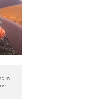
holm
erød