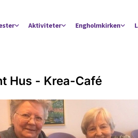
ester
Aktiviteter
Engholmkirken
L
t Hus - Krea-Café