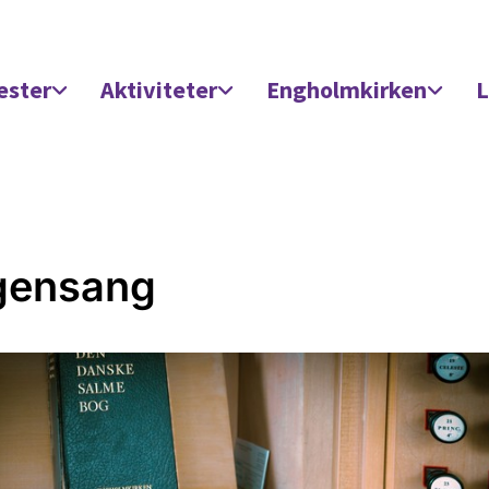
ester
Aktiviteter
Engholmkirken
L
gensang