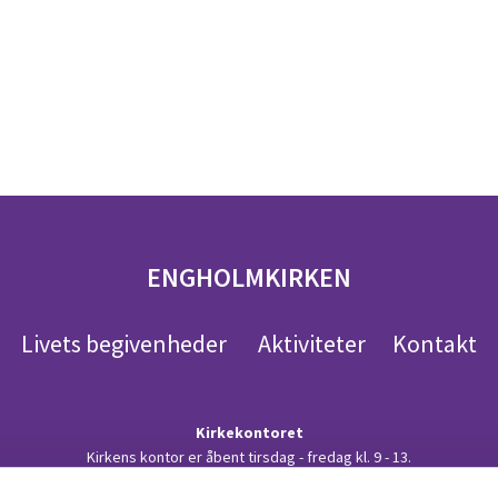
ENGHOLMKIRKEN
Livets begivenheder
Aktiviteter
Kontakt
Kirkekontoret
Kirkens kontor er åbent tirsdag - fredag kl. 9 - 13.
 på telefon:
48 10 58 15
eller sende en mail til en af præsterne. Du kan se