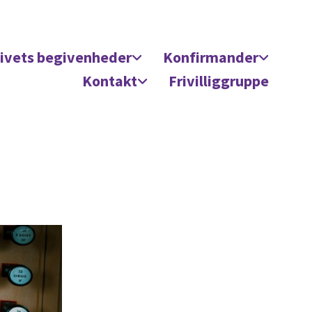
ivets begivenheder
Konfirmander
Kontakt
Frivilliggruppe