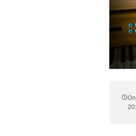
On
20