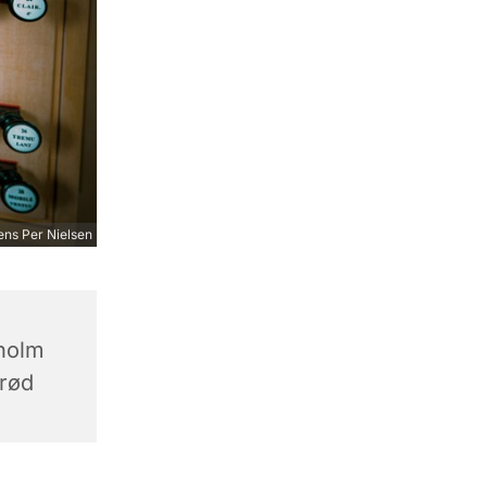
ns Per Nielsen
holm
erød