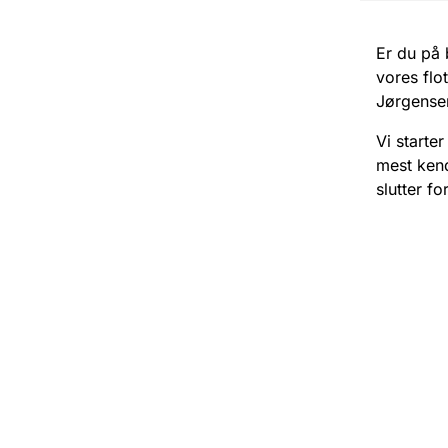
Er du på 
vores flo
Jørgensen
Vi starte
mest kend
slutter f