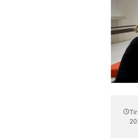
Ti
202