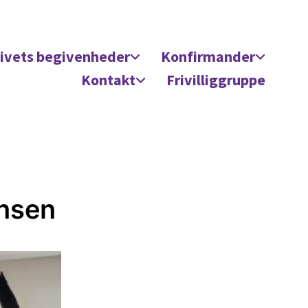
ivets begivenheder
Konfirmander
Kontakt
Frivilliggruppe
nsen