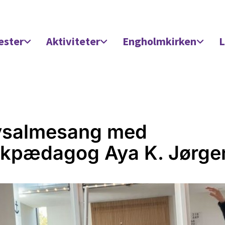
ester
Aktiviteter
Engholmkirken
L
ysalmesang med
kpædagog Aya K. Jørge