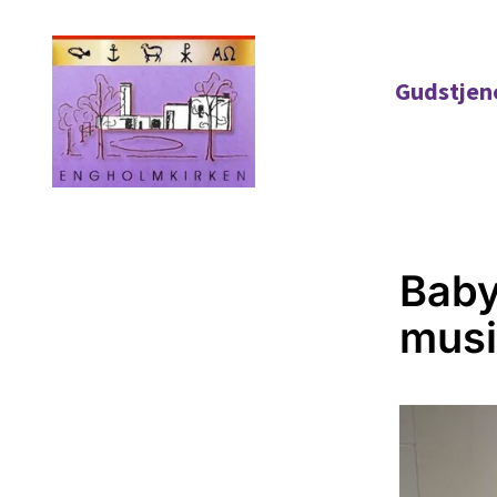
Gudstjen
Bab
musi