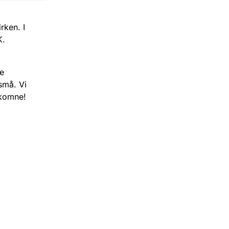
rken. I
K.
e
små. Vi
lkomne!