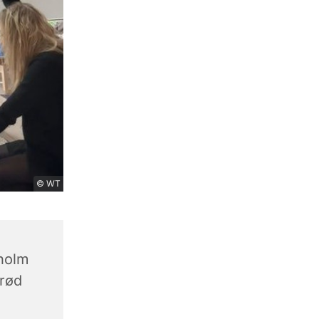
© WT
holm
erød